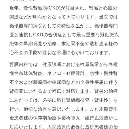
近年、慢性腎臓病(CKD)が注目され、腎臓と心臓の
関連などが明らかとなってきております。当院では
循環器専門病院としての特性を生かし、循環器専門
医と連携しCKDの合併症として最も重要な冠動脈疾
患等の早期発見や治療、末期腎不全や透析患者様の
心不全の予防や適切な管理に心がけております。
腎臓内科では、健康診断における検尿異常から各種
慢性糸球体腎炎、ネフローゼ症候群、急性・慢性腎
不全および膠原病や糖尿病などの全身性疾患に伴う
腎病変にいたるまで幅広く対応します。腎炎の治療
にあたっては、必要に応じ腎組織検査（腎生検）を
行い、適切な治療を選択いたします。また末期腎不
全患者様の保存期治療や透析導入、維持血液透析に
対応いたします。入院治療の必要な透析患者様の治