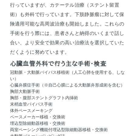
行っていますが、カテーテル治療（ステント留置
術）も外科で行っています。下肢静脈瘤に対して保
険適用可能な高周波治療も開始しました。これらの
手術を行う際には、患者さんと納得のいくまで話し
合い、より安全で効果の高い治療法を選択していた
だくように努めています。
心臓血管外科で行う主な手術・検査
冠動脈・大動脈バイパス移植術（人工心肺を使用する、しな
い）
心臓弁膜症手術（※自己心膜による大動脈弁形成術を含む）
胸部大動脈手術
胸部・腹部ステントグラフト内挿術
末梢血管バイパス手術
体外ペースメーキング
ペースメーカー移植・交換術
埋込型除細動器移植・交換術
両室ペーシング機能付埋込型除細動器移植・交換術