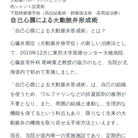
大動脈バルーンパンピング法
内シャント設置術
下肢静脈瘤手術（高位結紮術・静脈抜去術・高周波治療）
自己心膜による大動脈弁形成術
「自己心膜による大動脈弁形成術」とは？
心臓弁膜症（大動脈弁狭窄症）の新しい治療法とし
て、2010年12月に
東邦大学医療センター大橋病院
心臓血管外科
尾崎重之教授の協力のもと、当院が北
海道内で初めて実施しました。
「自己心膜による大動脈弁形成術」は、自己の組織
を使うため、ワルファリンなどの抗凝固剤の服用が
不要となり、また、周囲の組織と連動し、生理的な
機能を保てるという利点もあり、限りなく生来の大
動脈弁の機能を取り戻せる手術方法といえます。
現在、当院が道内唯一の実施施設であり、定期的に