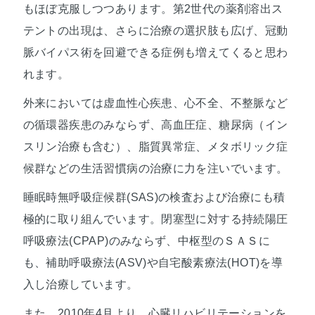
もほぼ克服しつつあります。第2世代の薬剤溶出ス
テントの出現は、さらに治療の選択肢も広げ、冠動
脈バイパス術を回避できる症例も増えてくると思わ
れます。
外来においては虚血性心疾患、心不全、不整脈など
の循環器疾患のみならず、高血圧症、糖尿病（イン
スリン治療も含む）、脂質異常症、メタボリック症
候群などの生活習慣病の治療に力を注いでいます。
睡眠時無呼吸症候群(SAS)の検査および治療にも積
極的に取り組んでいます。閉塞型に対する持続陽圧
呼吸療法(CPAP)のみならず、中枢型のＳＡＳに
も、補助呼吸療法(ASV)や自宅酸素療法(HOT)を導
入し治療しています。
また、2010年4月より、心臓リハビリテーションを