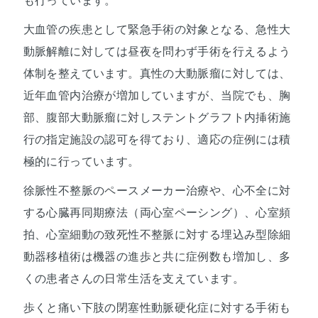
も行っています。
大血管の疾患として緊急手術の対象となる、急性大
動脈解離に対しては昼夜を問わず手術を行えるよう
体制を整えています。真性の大動脈瘤に対しては、
近年血管内治療が増加していますが、当院でも、胸
部、腹部大動脈瘤に対しステントグラフト内挿術施
行の指定施設の認可を得ており、適応の症例には積
極的に行っています。
徐脈性不整脈のペースメーカー治療や、心不全に対
する心臓再同期療法（両心室ペーシング）、心室頻
拍、心室細動の致死性不整脈に対する埋込み型除細
動器移植術は機器の進歩と共に症例数も増加し、多
くの患者さんの日常生活を支えています。
歩くと痛い下肢の閉塞性動脈硬化症に対する手術も