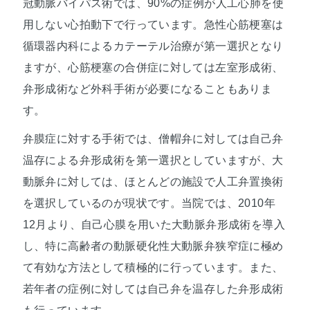
冠動脈バイパス術では、90%の症例が人工心肺を使
用しない心拍動下で行っています。急性心筋梗塞は
循環器内科によるカテーテル治療が第一選択となり
ますが、心筋梗塞の合併症に対しては左室形成術、
弁形成術など外科手術が必要になることもありま
す。
弁膜症に対する手術では、僧帽弁に対しては自己弁
温存による弁形成術を第一選択としていますが、大
動脈弁に対しては、ほとんどの施設で人工弁置換術
を選択しているのが現状です。当院では、2010年
12月より、自己心膜を用いた大動脈弁形成術を導入
し、特に高齢者の動脈硬化性大動脈弁狭窄症に極め
て有効な方法として積極的に行っています。また、
若年者の症例に対しては自己弁を温存した弁形成術